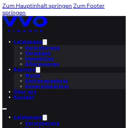
Zum Hauptinhalt springen
Zum Footer
springen
Leistungen
Versicherung
Vermögen
Immobilien
Altervosorge
Karriere
Werte
Stellenangebote
Ansprechpartner
Über uns
Kontakt
Leistungen
Versicherung