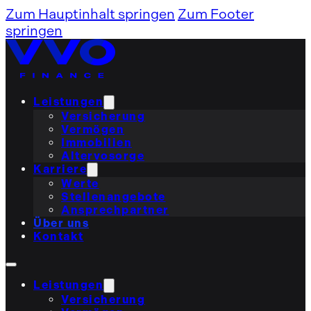
Zum Hauptinhalt springen
Zum Footer
springen
Leistungen
Versicherung
Vermögen
Immobilien
Altervosorge
Karriere
Werte
Stellenangebote
Ansprechpartner
Über uns
Kontakt
Leistungen
Versicherung